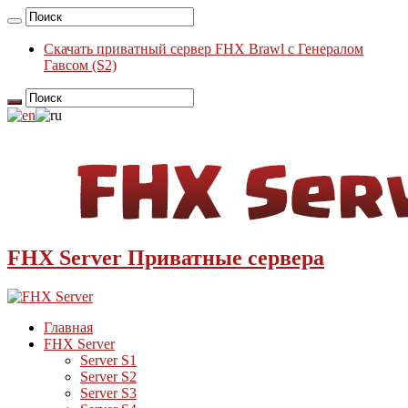
Скачать приватный сервер FHX Brawl с Генералом
Гавсом (S2)
FHX Server Приватные сервера
Главная
FHX Server
Server S1
Server S2
Server S3