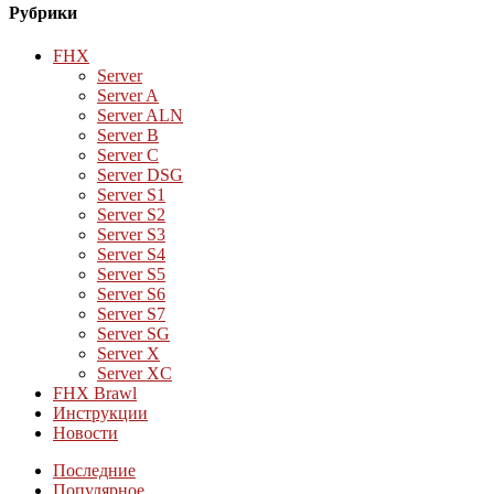
Рубрики
FHX
Server
Server A
Server ALN
Server B
Server C
Server DSG
Server S1
Server S2
Server S3
Server S4
Server S5
Server S6
Server S7
Server SG
Server X
Server XC
FHX Brawl
Инструкции
Новости
Последние
Популярное