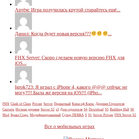
Артём: Игра получилась крутой старайтесь ещё...
Данил: Когда будет новая версия???
...
FHX Server: Скоро сделаем новую версию FHX для
iOS...
Igrok723: Я играл с iPhone 4, какого @@@ сейчас не
могу?!!! Была же версия на iOS!!! (iPho...
FHX
Clash of Clans
Private
Server
Приватный
Клеш оф Кленс
Деревня Строителя
Скачать
Ночная деревня
Server S2
s3
Дом строителя
S4
Download
S5
Building Hall
S6
Mod
Бравл Старс
Модифицированный
Супер ПЕККА
S
S1
Server Private
FHX Server S2
Все о мобильных играх