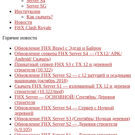
Server S4
Server SG
Инструкции
Как скачать?
Новости
FHX Clash Royale
Горячие новости
Обновление FHX Brawl с Эдгар и Байрон
Обновление сервера FHX Server S4 — (ТХ12/ APK/
Android/ Скачать)
Приватный сервер FHX S3 с ТХ 12 и деревней
строителя (10.322)
Обновление FHX Server S2 — с 12 ратушей и осадными
машинами (октябрь 2018)
Скачать FHX Server S1 — взломанный ТХ 12 и деревня
строителя! (10.322/mod)
FHX Server — ОСНОВНОЙ/ Сентябрь/ Деревня
строителя
Обновление FHX Server S4 — Сервер с Ночной
деревней
Обновление FHX Server S3 (Сентябрь/ Ночная деревня)
Обновление FHX Server S2 — Деревня строителя
(v.9.105)
Обновление FHX Server S1 — Деревня строителя