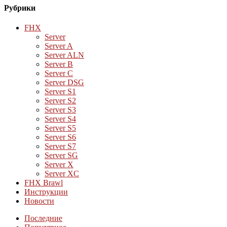
Рубрики
FHX
Server
Server A
Server ALN
Server B
Server C
Server DSG
Server S1
Server S2
Server S3
Server S4
Server S5
Server S6
Server S7
Server SG
Server X
Server XC
FHX Brawl
Инструкции
Новости
Последние