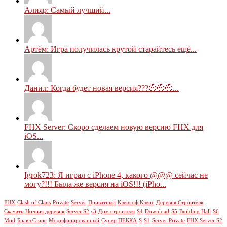
Алияр: Самый лучший...
Артём: Игра получилась крутой старайтесь ещё...
Данил: Когда будет новая версия???🤨🤨🤨...
FHX Server: Скоро сделаем новую версию FHX для
iOS...
Igrok723: Я играл с iPhone 4, какого @@@ сейчас не
могу?!!! Была же версия на iOS!!! (iPho...
FHX
Clash of Clans
Private
Server
Приватный
Клеш оф Кленс
Деревня Строителя
Скачать
Ночная деревня
Server S2
s3
Дом строителя
S4
Download
S5
Building Hall
S6
Mod
Бравл Старс
Модифицированный
Супер ПЕККА
S
S1
Server Private
FHX Server S2