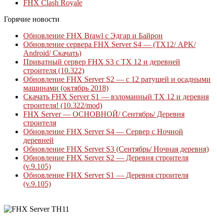
FHX Clash Royale
Горячие новости
Обновление FHX Brawl с Эдгар и Байрон
Обновление сервера FHX Server S4 — (ТХ12/ APK/
Android/ Скачать)
Приватный сервер FHX S3 с ТХ 12 и деревней
строителя (10.322)
Обновление FHX Server S2 — с 12 ратушей и осадными
машинами (октябрь 2018)
Скачать FHX Server S1 — взломанный ТХ 12 и деревня
строителя! (10.322/mod)
FHX Server — ОСНОВНОЙ/ Сентябрь/ Деревня
строителя
Обновление FHX Server S4 — Сервер с Ночной
деревней
Обновление FHX Server S3 (Сентябрь/ Ночная деревня)
Обновление FHX Server S2 — Деревня строителя
(v.9.105)
Обновление FHX Server S1 — Деревня строителя
(v.9.105)
Приватный сервер Clash Royale