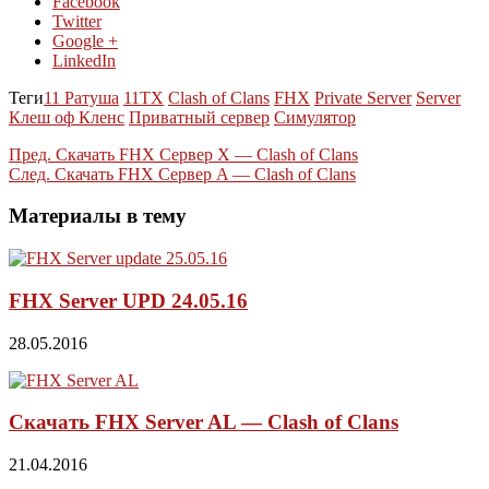
Facebook
Twitter
Google +
LinkedIn
Теги
11 Ратуша
11ТХ
Clash of Clans
FHX
Private Server
Server
Клеш оф Кленс
Приватный сервер
Симулятор
Пред.
Скачать FHX Сервер X — Clash of Clans
След.
Скачать FHX Сервер A — Clash of Clans
Материалы в тему
FHX Server UPD 24.05.16
28.05.2016
Скачать FHX Server AL — Clash of Clans
21.04.2016