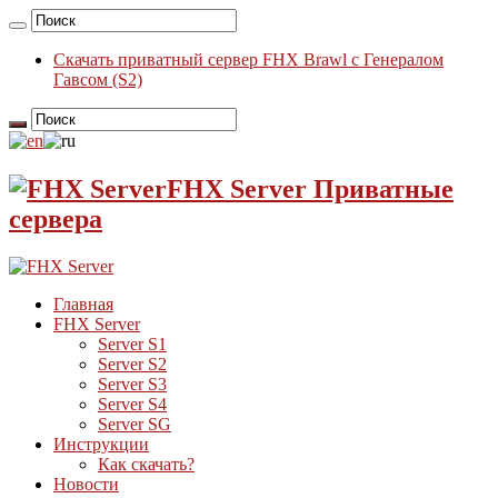
Скачать приватный сервер FHX Brawl с Генералом
Гавсом (S2)
FHX Server Приватные
сервера
Главная
FHX Server
Server S1
Server S2
Server S3
Server S4
Server SG
Инструкции
Как скачать?
Новости