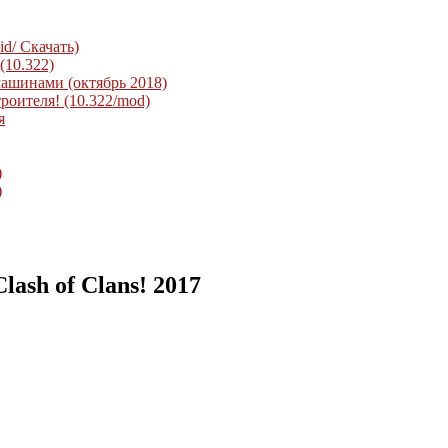
d/ Скачать)
(10.322)
ашинами (октябрь 2018)
роителя! (10.322/mod)
я
)
)
ash of Clans! 2017