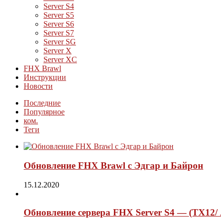
Server S4
Server S5
Server S6
Server S7
Server SG
Server X
Server XC
FHX Brawl
Инструкции
Новости
Последние
Популярное
ком.
Теги
Обновление FHX Brawl с Эдгар и Байрон
15.12.2020
Обновление сервера FHX Server S4 — (ТХ12/ 