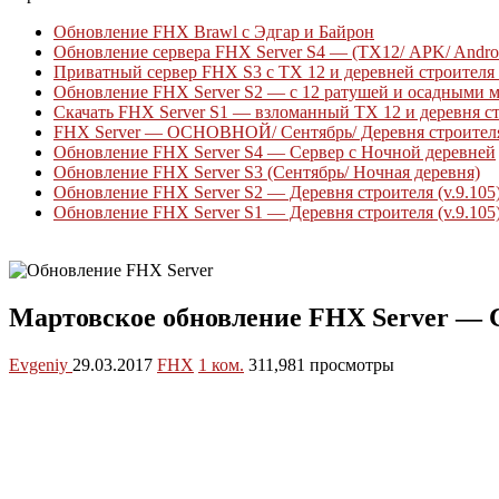
Обновление FHX Brawl с Эдгар и Байрон
Обновление сервера FHX Server S4 — (ТХ12/ APK/ Androi
Приватный сервер FHX S3 с ТХ 12 и деревней строителя 
Обновление FHX Server S2 — с 12 ратушей и осадными м
Скачать FHX Server S1 — взломанный ТХ 12 и деревня ст
FHX Server — ОСНОВНОЙ/ Сентябрь/ Деревня строител
Обновление FHX Server S4 — Сервер с Ночной деревней
Обновление FHX Server S3 (Сентябрь/ Ночная деревня)
Обновление FHX Server S2 — Деревня строителя (v.9.105
Обновление FHX Server S1 — Деревня строителя (v.9.105
Приватный сервер Clash Royale
Мартовское обновление FHX Server — Cl
Evgeniy
29.03.2017
FHX
1 ком.
311,981 просмотры