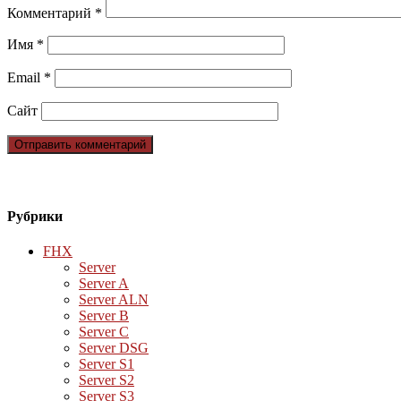
Комментарий
*
Имя
*
Email
*
Сайт
Рубрики
FHX
Server
Server A
Server ALN
Server B
Server C
Server DSG
Server S1
Server S2
Server S3