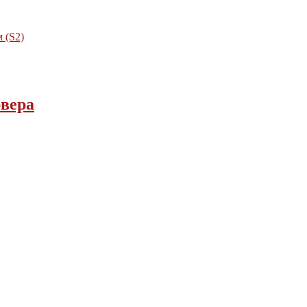
 (S2)
рвера