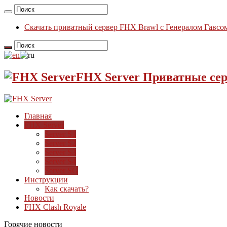
Скачать приватный сервер FHX Brawl с Генералом Гавсом
FHX Server Приватные се
Главная
FHX Server
Server S1
Server S2
Server S3
Server S4
Server SG
Инструкции
Как скачать?
Новости
FHX Clash Royale
Горячие новости