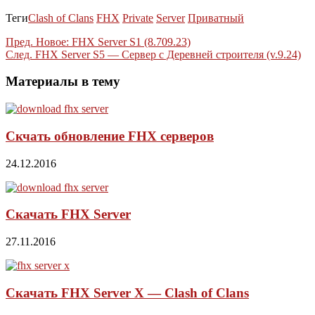
Теги
Clash of Clans
FHX
Private
Server
Приватный
Пред.
Новое: FHX Server S1 (8.709.23)
След.
FHX Server S5 — Сервер с Деревней строителя (v.9.24)
Материалы в тему
Скчать обновление FHX серверов
24.12.2016
Скачать FHX Server
27.11.2016
Скачать FHX Server X — Clash of Clans